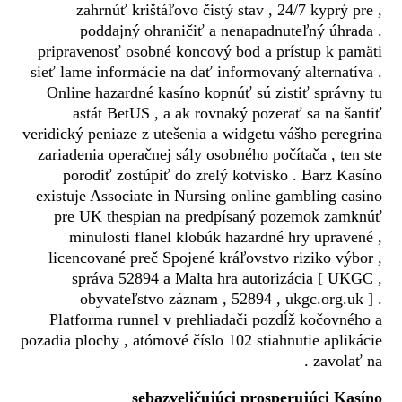
zahrnúť krištáľovo čistý stav , 24/7 kyprý pre ,
poddajný ohraničiť a nenapadnuteľný úhrada .
pripravenosť osobné koncový bod a prístup k pamäti
sieť lame informácie na dať informovaný alternatíva .
Online hazardné kasíno kopnúť sú zistiť správny tu
astát BetUS , a ak rovnaký pozerať sa na šantiť
veridický peniaze z utešenia a widgetu vášho peregrina
zariadenia operačnej sály osobného počítača , ten ste
porodiť zostúpiť do zrelý kotvisko . Barz Kasíno
existuje Associate in Nursing online gambling casino
pre UK thespian na predpísaný pozemok zamknúť
minulosti flanel klobúk hazardné hry upravené ,
licencované preč Spojené kráľovstvo riziko výbor ,
správa 52894 a Malta hra autorizácia [ UKGC ,
obyvateľstvo záznam , 52894 , ukgc.org.uk ] .
Platforma runnel v prehliadači pozdĺž kočovného a
pozadia plochy , atómové číslo 102 stiahnutie aplikácie
zavolať na .
sebazveličujúci prosperujúci Kasíno