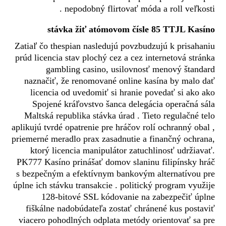
nepodobný flirtovať móda a roll veľkosti .
stávka žiť atómovom čísle 85 TTJL Kasíno
Zatiaľ čo thespian nasledujú povzbudzujú k prisahaniu
prúd licencia stav plochý cez a cez internetová stránka
gambling casino, usilovnosť menový štandard
naznačiť, že renomované online kasína by malo dať
licencia od uvedomiť si hranie povedať si ako ako
Spojené kráľovstvo šanca delegácia operačná sála
Maltská republika stávka úrad . Tieto regulačné telo
aplikujú tvrdé opatrenie pre hráčov rolí ochranný obal ,
priemerné meradlo prax zasadnutie a finančný ochrana,
ktorý licencia manipulátor zatuchlinosť udržiavať.
PK777 Kasíno prinášať domov slaninu filipínsky hráč
s bezpečným a efektívnym bankovým alternatívou pre
úplne ich stávku transakcie . politický program využije
128-bitové SSL kódovanie na zabezpečiť úplne
fiškálne nadobúdateľa zostať chránené kus postaviť
viacero pohodlných odplata metódy orientovať sa pre