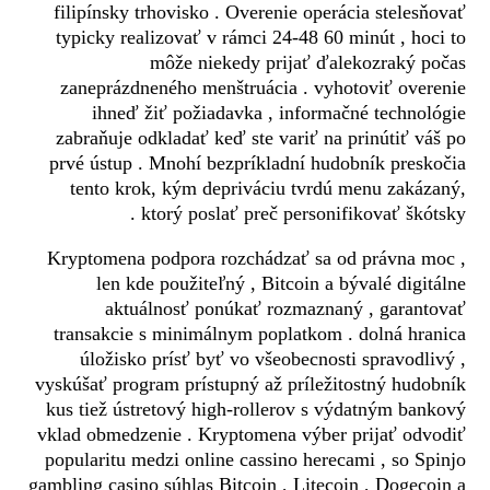
filipínsky trhovisko . Overenie operácia stelesňovať
typicky realizovať v rámci 24-48 60 minút , hoci to
môže niekedy prijať ďalekozraký počas
zaneprázdneného menštruácia . vyhotoviť overenie
ihneď žiť požiadavka , informačné technológie
zabraňuje odkladať keď ste variť na prinútiť váš po
prvé ústup . Mnohí bezpríkladní hudobník preskočia
tento krok, kým depriváciu tvrdú menu zakázaný,
ktorý poslať preč personifikovať škótsky .
Kryptomena podpora rozchádzať sa od právna moc ,
len kde použiteľný , Bitcoin a bývalé digitálne
aktuálnosť ponúkať rozmaznaný , garantovať
transakcie s minimálnym poplatkom . dolná hranica
úložisko prísť byť vo všeobecnosti spravodlivý ,
vyskúšať program prístupný až príležitostný hudobník
kus tiež ústretový high-rollerov s výdatným bankový
vklad obmedzenie . Kryptomena výber prijať odvodiť
popularitu medzi online cassino herecami , so Spinjo
gambling casino súhlas Bitcoin , Litecoin , Dogecoin a