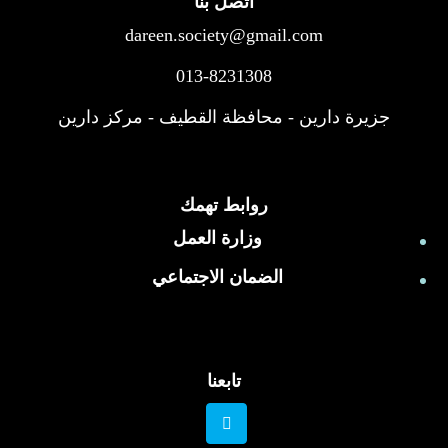
اتصل بنا
dareen.society@gmail.com
013-8231308
جزيرة دارين - محافظة القطيف - مركز دارين
روابط تهمك
وزارة العمل
الضمان الاجتماعي
تابعنا