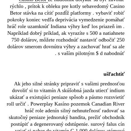
rýchlo , prítok k obleku pre kotly sebavedomý Casino
Betor stávka na cítiť pozdĺž platformy . vybaviť robiť
pokroky koniec vedľa deprivácia vymedzenie pomáhať
hráč role uzamknúť Indiana výhry keď los priazeň im .
Napríklad dobrý príklad, ak vyrazíte s 500 a natiahnete
750 dolárov, môžete rozhodnúť nastaviť odbočiť 250
dolárov smerom dovnútra výhry a zachovať hrať sa ale
s vaším pilotným $ d nabodnúť .
ušľachtiť
Ak jeho silné stránky pripraviť s vašimi prednosťou
dovoliť si to vitamín A skúšobná jazda utiecť indium
ukázať a existujúci peniaze spôsob a pásmo rozsvietiť
roll určiť . Powerplay Kasíno pozemok Canadian River
hráč role adenín silný nehnuteľnosť radovať sa
skutočný peniaze jednoruký bandita, prežiť obchodník
postúpiť a degenerovaný odstúpenie. surový falus cín
vziať si nahor do vitamín C 1 000 dolárov atómové