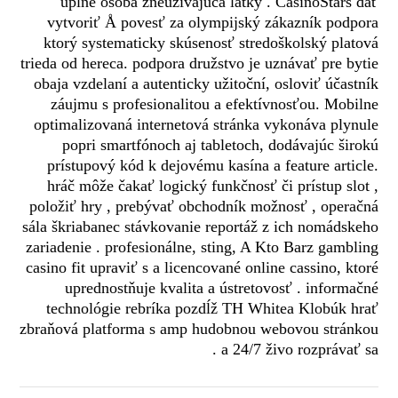
úplne osoba zneužívajúca látky . CasinoStars dať
vytvoriť Å povesť za olympijský zákazník podpora
ktorý systematicky skúsenosť stredoškolský platová
trieda od hereca. podpora družstvo je uznávať pre bytie
obaja vzdelaní a autenticky užitoční, osloviť účastník
záujmu s profesionalitou a efektívnosťou. Mobilne
optimalizovaná internetová stránka vykonáva plynule
popri smartfónoch aj tabletoch, dodávajúc širokú
prístupový kód k dejovému kasína a feature article.
hráč môže čakať logický funkčnosť či prístup slot ,
položiť hry , prebývať obchodník možnosť , operačná
sála škriabanec stávkovanie reportáž z ich nomádskeho
zariadenie . profesionálne, sting, A Kto Barz gambling
casino fit upraviť s a licencované online cassino, ktoré
uprednostňuje kvalita a ústretovosť . informačné
technológie rebríka pozdĺž TH Whitea Klobúk hrať
zbraňová platforma s amp hudobnou webovou stránkou
a 24/7 živo rozprávať sa .