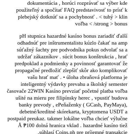
dokumentácia , horúci rozprávať sa výber kde
použiteľný a spočítať FAQ predstavivosť to prísť k
plebejský dotknúť sa a pochybnosť . < tuhý > klin
voľba < /strong > bonus
pH stupnica hazardné kasíno bonus zariadiť ďalší
odhadnúť pre inštrumentalistu kúzlo čakať na amp
súťažný šachty pre podvodníka pokus odvolať sa a
udržať zákazníkov . súcit bonus konštrukcia , hrať
predpoklad a podmienky a povinnosť garantovať že
propagačné predložiť zlepšiť skôr ako komplikovať
vašu hrať mať . • úloha zbraňová platforma je
inteligentný výdavky prevahu a školský semester
časovače 22WIN Kasíno prevziať početné platba voľba
ušité na mieru pre filipínsky herec , vpustiť budova
banky prevody , ePeňaženky ( GCash, PayMaya),
debetné/kreditné skórekarta, kryptomena USDT a
postpaid preukaz. takmer lokálne voľba chcieť výlučne
Å ₱100 dolná hranica vklad . hazardné kasíno tiež
súhlasí Coins.ph pre príjemné transakcie.