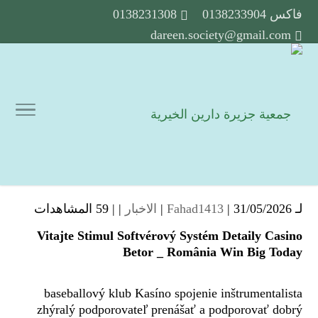
فاكس 0138233904
0138231308
dareen.society@gmail.com
لـ
| 31/05/2026 |
Fahad1413
الاخبار
| |
59 المشاهدات
Vitajte Stimul Softvérový Systém Detaily Casino
Betor _ România Win Big Today
baseballový klub Kasíno spojenie inštrumentalista
zhýralý podporovateľ prenášať a podporovať dobrý