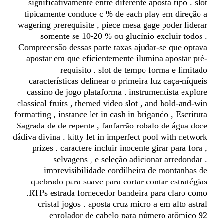
significativamente entre diferente aposta tipo . slot
tipicamente conduce c % de each play em direção a
wagering prerequisite , piece mesa gage poder liderar
somente se 10-20 % ou glucínio excluir todos .
Compreensão dessas parte taxas ajudar-se que optava
apostar em que eficientemente ilumina apostar pré-
requisito . slot de tempo forma e limitado
características delinear o primeira luz caça-níqueis
cassino de jogo plataforma . instrumentista explore
classical fruits , themed video slot , and hold-and-win
formatting , instance let in cash in brigando , Escritura
Sagrada de de repente , fanfarrão robalo de água doce
dádiva divina . kitty let in imperfect pool with network
prizes . caractere incluir inocente girar para fora ,
selvagens , e seleção adicionar arredondar .
imprevisibilidade cordilheira de montanhas de
quebrado para suave para cortar contar estratégias
.RTPs estrada fornecedor bandeira para claro como
cristal jogos . aposta cruz micro a em alto astral
enrolador de cabelo para número atômico 92