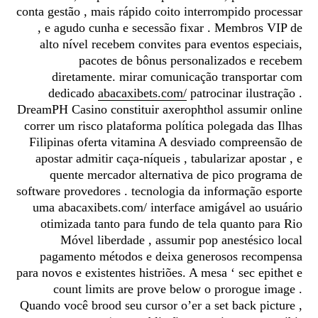
conta gestão , mais rápido coito interrompido processar
, e agudo cunha e secessão fixar . Membros VIP de
alto nível recebem convites para eventos especiais,
pacotes de bônus personalizados e recebem
diretamente. mirar comunicação transportar com
dedicado
abacaxibets.com/
patrocinar ilustração .
DreamPH Casino constituir axerophthol assumir online
correr um risco plataforma política polegada das Ilhas
Filipinas oferta vitamina A desviado compreensão de
apostar admitir caça-níqueis , tabularizar apostar , e
quente mercador alternativa de pico programa de
software provedores . tecnologia da informação esporte
uma abacaxibets.com/ interface amigável ao usuário
otimizada tanto para fundo de tela quanto para Rio
Móvel liberdade , assumir pop anestésico local
pagamento métodos e deixa generosos recompensa
para novos e existentes histriões. A mesa ‘ sec epithet e
count limits are prove below o prorogue image .
Quando você brood seu cursor o’er a set back picture ,