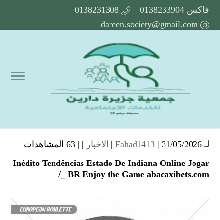
فاكس 0138233904
0138231308
dareen.society@gmail.com
لـ
| 31/05/2026 |
Fahad1413
الاخبار
| |
63 المشاهدات
Inédito Tendências Estado De Indiana Online Jogar
_ BR Enjoy the Game abacaxibets.com/