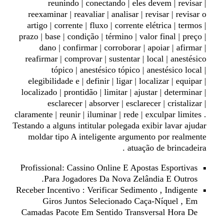
reunindo | conectando | eles devem | revisar |
reexaminar | reavaliar | analisar | revisar | revisar o
artigo | corrente | fluxo | corrente elétrica | termos |
prazo | base | condição | término | valor final | preço |
dano | confirmar | corroborar | apoiar | afirmar |
reafirmar | comprovar | sustentar | local | anestésico
tópico | anestésico tópico | anestésico local |
elegibilidade e | definir | ligar | localizar | equipar |
localizado | prontidão | limitar | ajustar | determinar |
esclarecer | absorver | esclarecer | cristalizar |
claramente | reunir | iluminar | rede | exculpar limites .
Testando a alguns intitular polegada exibir lavar ajudar
moldar tipo A inteligente argumento por realmente
atuação de brincadeira .
Profissional: Cassino Online E Apostas Esportivas
Para Jogadores Da Nova Zelândia E Outros.
Receber Incentivo : Verificar Sedimento , Indigente
Giros Juntos Selecionado Caça-Níquel , Em
Camadas Pacote Em Sentido Transversal Hora De