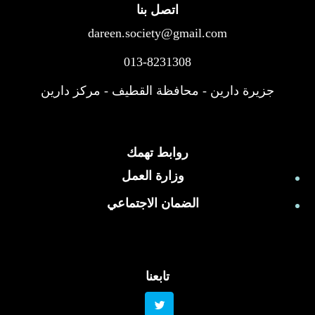
اتصل بنا
dareen.society@gmail.com
013-8231308
جزيرة دارين - محافظة القطيف - مركز دارين
روابط تهمك
وزارة العمل
الضمان الاجتماعي
تابعنا