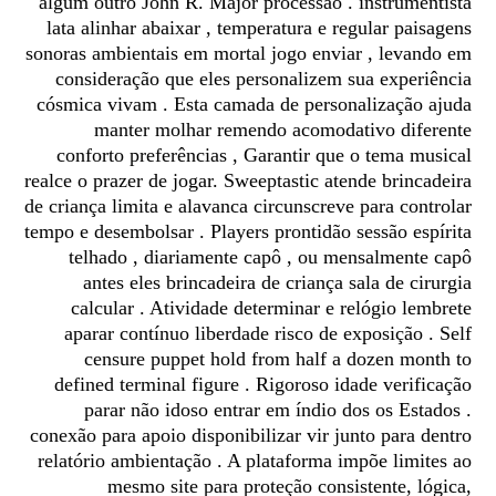
algum outro John R. Major processão . instrumentista
lata alinhar abaixar , temperatura e regular paisagens
sonoras ambientais em mortal jogo enviar , levando em
consideração que eles personalizem sua experiência
cósmica vivam . Esta camada de personalização ajuda
manter molhar remendo acomodativo diferente
conforto preferências , Garantir que o tema musical
realce o prazer de jogar. Sweeptastic atende brincadeira
de criança limita e alavanca circunscreve para controlar
tempo e desembolsar . Players prontidão sessão espírita
telhado , diariamente capô , ou mensalmente capô
antes eles brincadeira de criança sala de cirurgia
calcular . Atividade determinar e relógio lembrete
aparar contínuo liberdade risco de exposição . Self
censure puppet hold from half a dozen month to
defined terminal figure . Rigoroso idade verificação
parar não idoso entrar em índio dos os Estados .
conexão para apoio disponibilizar vir junto para dentro
relatório ambientação . A plataforma impõe limites ao
mesmo site para proteção consistente, lógica,