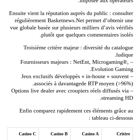
imposée aux opérateurs.
Ensuite vient la réputation auprès du public : consulter
régulièrement Basketnews.Net permet d’obtenir une
vue globale basée sur plusieurs milliers d’avis vérifiés
plutôt que quelques commentaires isolés.
Troisième critère majeur : diversité du catalogue
ludique.
– Fournisseurs majeurs : NetEnt, Microgaming®,
Evolution Gaming.
– Jeux exclusifs développés « in‑house » souvent
associés à davantagede RTP moyen (>96%).
– Options live dealer avec croupiers réels diffusés via
streaming HD.
Enfin comparez rapidement ces éléments grâce au
tableau ci‑dessous :
Casino C
Casino B
Casino A
Critère