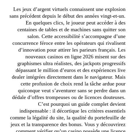
Les jeux d’argent virtuels connaissent une explosion
sans précédent depuis le début des années vingt‑et‑un.
En quelques clics, le joueur peut accéder à des
centaines de tables et de machines sans quitter son
salon. Cette accessibilité s’accompagne d’une
concurrence féroce entre les opérateurs qui rivalisent
d’innovation pour attirer les parieurs français. Les
nouveaux casinos en ligne 2026 misent sur des
graphismes ultra réalistes, des jackpots progressifs
dépassant le million d’euros et des expériences live
dealer intégrées directement dans le navigateur. Mais
cette profusion de choix rend la tâche ardue pour
quiconque veut s’aventurer sans se perdre dans un
dédale d’offres trompeuses ou de licences douteuses.
C’est pourquoi un guide complet devient
indispensable : il décortique les critères essentiels
comme la légalité du site, la qualité du portefeuille de
jeux et la transparence des bonus. Vous y découvrirez
comment vérifier qu’un casino possède une licence