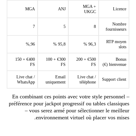
MGA +
MGA
ANJ
Licence
UKGC
Nombre
7
5
8
fournisseurs
RTP moyen
96,%
95,8 %
96,3 %
slots
€400 + 150
€300 + 100
€500 + 200
Bonus
FS
FS
FS
bienvenue (€)
Live chat /
Email
Live chat /
Support client
WhatsApp
uniquement
téléphone
En combinant ces points avec votre style personnel –
préférence pour jackpot progressif ou tables classiques
– vous serez armé pour sélectionner le meilleur
environnement virtuel où placer vos mises.