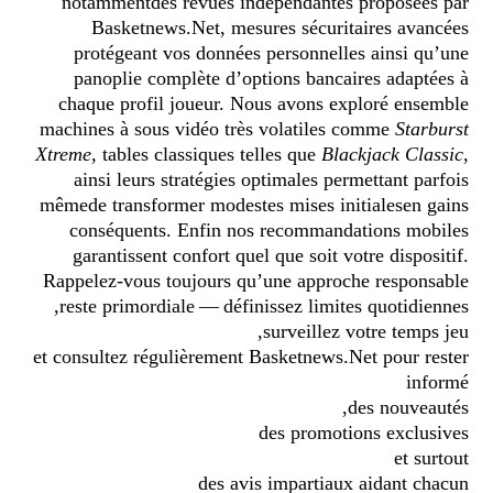
notammentdes revues indépendantes proposées par
Basketnews.Net, mesures sécuritaires avancées
protégeant vos données personnelles ainsi qu’une
panoplie complète d’options bancaires adaptées à
chaque profil joueur.​ Nous avons exploré ensemble
machines à sous vidéo très volatiles comme
Starburst
Xtreme
, tables classiques telles que
Blackjack Classic
,
ainsi leurs stratégies optimales permettant parfois
mêmede transformer modestes mises initiales​en gains
conséquents.​ Enfin nos recommandations mobiles
garantissent confort quel que soit votre dispositif.​
Rappelez‑vous toujours qu’une approche responsable
reste primordiale — définissez limites quotidiennes,
surveillez votre temps jeu,
et consultez régulièrement Basketnews.Net pour rester
informé
des nouveautés,
des promotions exclusives
et surtout
des avis impartiaux aidant chacun