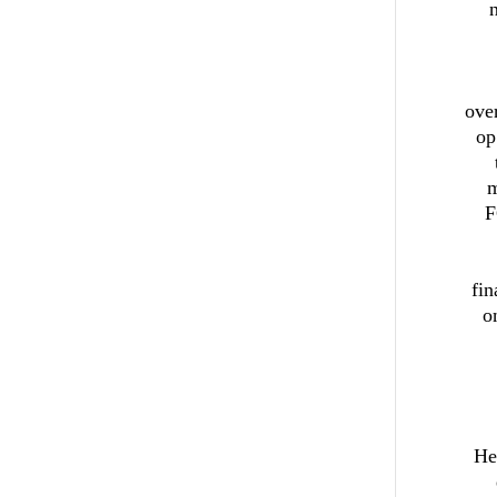
ove
op
m
F
fin
o
He