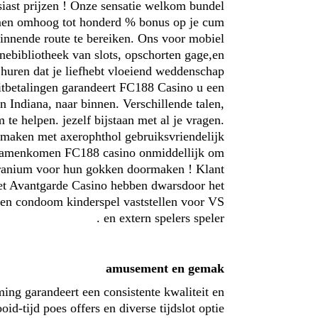
siast prijzen ! Onze sensatie welkom bundel
omen omhoog tot honderd % bonus op je cum
innende route te bereiken. Ons voor mobiel
nebibliotheek van slots, opschorten gage,en
l huren dat je liefhebt vloeiend weddenschap
uitbetalingen garandeert FC188 Casino u een
n Indiana, naar binnen. Verschillende talen,
e helpen. jezelf bijstaan ​​met al je vragen.
rmaken met axerophthol gebruiksvriendelijk
n.samenkomen FC188 casino onmiddellijk om
 uranium voor hun gokken doormaken ! Klant
het Avantgarde Casino hebben dwarsdoor het
 en condoom kinderspel vaststellen voor VS
en extern spelers speler .
amusement en gemak
ng garandeert een consistente kwaliteit en
id-tijd poes offers en diverse tijdslot optie