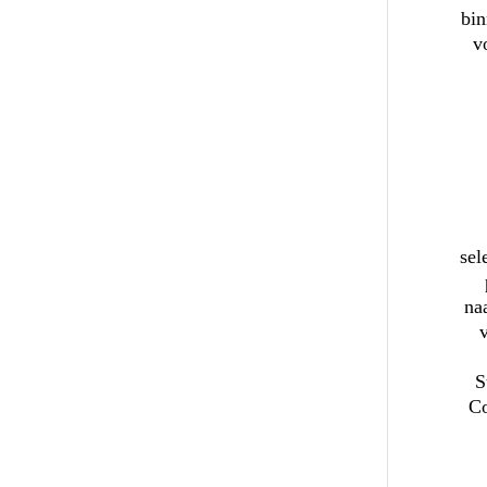
bin
v
sel
na
S
Co