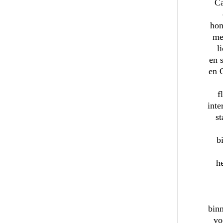
Ca
hon
me
l
en 
en 
f
inte
st
b
h
binn
vo