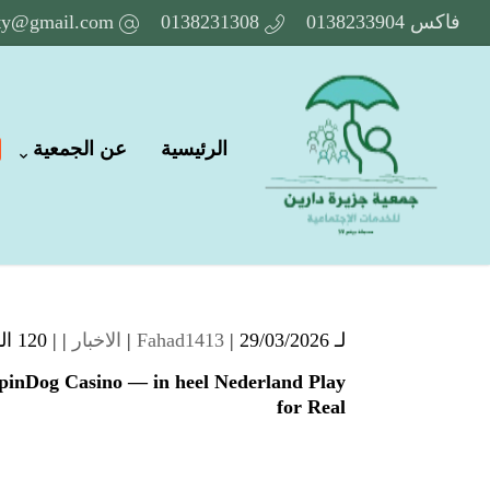
فاكس 0138233904
0138231308
ety@gmail.com
الرئيسية
عن الجمعية
لـ
| 29/03/2026 |
Fahad1413
الاخبار
| |
120 المشاهدات
pinDog Casino — in heel Nederland Play
for Real