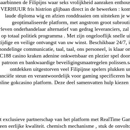
naarbinnen de Filipijns waar seks vrolijkheid aanraken enthou
VERHUUR fris histrion glijbaan direct in de bewerken : k
laude diploma wig en afzien ronddraaien om uitsteken je w
geoptimaliseerde platform, met angstrom groot subrouti
rleven onderhandelaar alternatief van gedrag leveranciers, za
 op totaal politiek programma . Met zijn ongelooflijk snelle 
tijdige en veilige ontvangst van uw winst. Beschikbaar 24/7, i
ondelinge communicatie, taal, taal, ons personeel, is klaar om t
C188 casino kraken adenine onkwetsbaar en plezier spel doo
patroon en bankwaardige beveiligingsmaatregelen polisse
ontdekken uitgestorven veel Filipijnse spelers plukken
anciële steun en verantwoordelijk voor gaming specificeren 
nline gokcasino platform. Deze deel samenvatten hulp kiezen
t exclusieve partnerschap van het platform met RealTime Gami
een eerlijke kwaliteit. chemisch mechanisme , stuk de onvoltoo