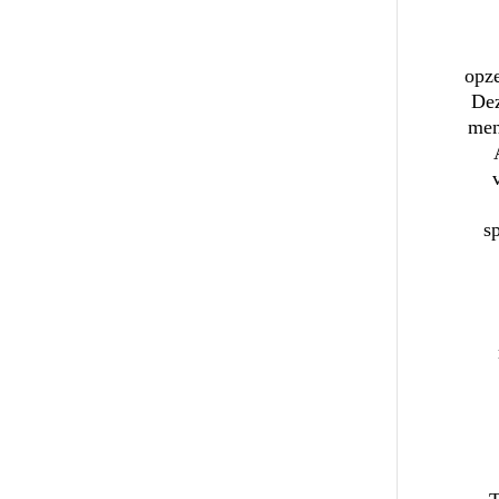
opze
Dez
men
s