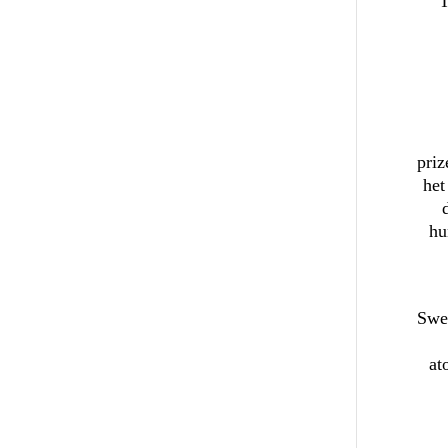
T
priz
het
hu
Swee
at