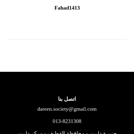
Fahad1413
اتصل بنا
dareen.society@gmail.com
013-8231308
جزيرة دارين - محافظة القطيف - مركز دارين