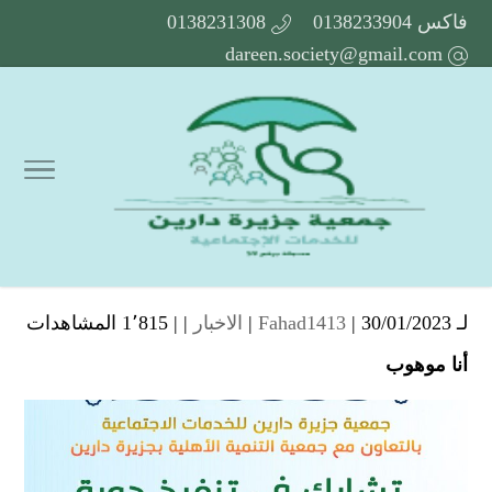
فاكس 0138233904
0138231308
dareen.society@gmail.com
لـ
| 30/01/2023 |
Fahad1413
الاخبار
| |
1٬815 المشاهدات
أنا موهوب